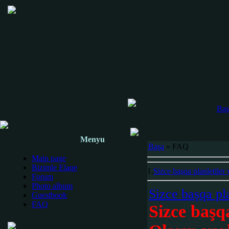
Baş
Menyu
Başa
» FAQ
Main page
Bizimle Elaqe
1.
Sizce başqa planletiler
Forum
Photo album
Sizce başqa pl
Guestbook
FAQ
Sizce başq