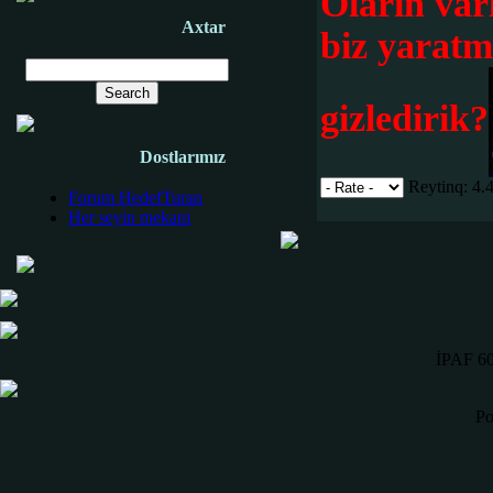
Oların var
Axtar
biz yaratm
gizledirik?
Dostlarımız
Reytinq: 4.4
Forum HedefTuran
Her seyin mekani
İPAF 60
Po